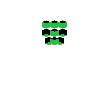
Главная
Университет
Лицеист ТПУ получил 200 баллов по ЕГЭ
Университет
приемная кампания
Лицей при ТПУ
приемная
кампания 2026
Лицеист ТПУ получил 200